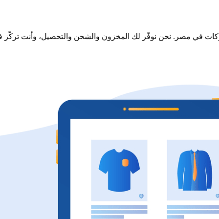
وكات في مصر. نحن نوفّر لك المخزون والشحن والتحصيل، وأنت تركّز ف