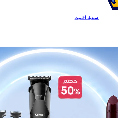
سندباد أفلييت