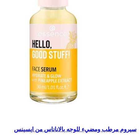
سيروم مرطب ومضيء للوجه بالاناناس من ايسينس