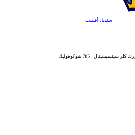
سندباد أفلييت
ر سينسيشينال - 785 شوكوهوليك