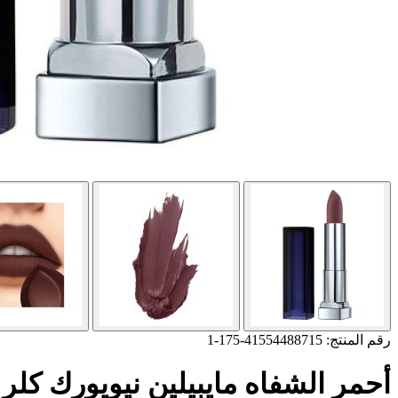
رقم المنتج: 41554488715-175-1
أحمر الشفاه مايبيلين نيويورك كلر سينسيشين