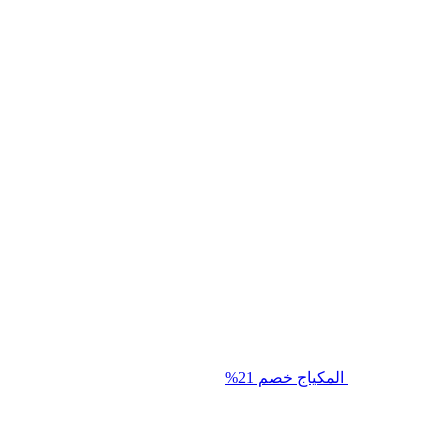
المكياج
خصم 21%