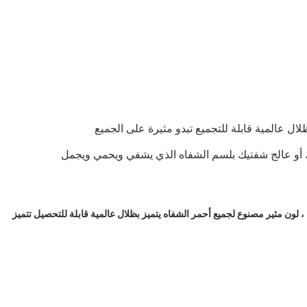
ا ، أو عالج شفتيك بلسم الشفاه الذي يشفي ويحمي ويجمل
اؤه باستخدام أصباغ منتقاة خصيصًا ويعمل بشكل رائع على 50 لونًا من ألوان البشرة المتنوعة ، لون مثير مصنوع لجميع أحمر الشفاه يتميز بظلال عالمية قابلة للتحصيل تتميز