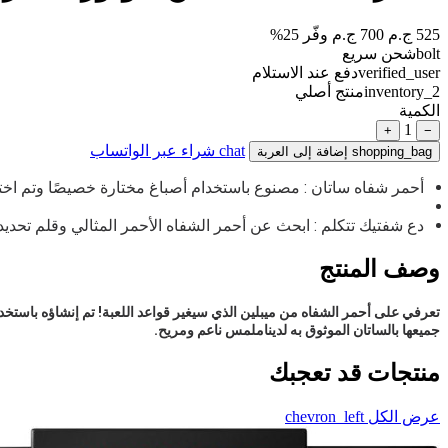
525 ج.م
700 ج.م
وفّر 25%
bolt
شحن سريع
verified_user
دفع عند الاستلام
inventory_2
منتج أصلي
الكمية
1
+
−
chat
شراء عبر الواتساب
shopping_bag
إضافة إلى العربة
أحمر شفاه ساتان : مصنوع باستخدام أصباغ مختارة خصيصًا وتم اختباره على 50 لونًا مختلفًا من البشرة ، يتميز أحمر الشفاه الساتان هذا بظلال عالمية قابلة للتجمي
دع شفتيك تتكلم : ابحث عن أحمر الشفاه الأحمر المثالي وقلم تحدي
وصف المنتج
جميعها بالساتان الموثوق به لدينا
ملمس ناعم ومريح.
منتجات قد تعجبك
عرض الكل
chevron_left