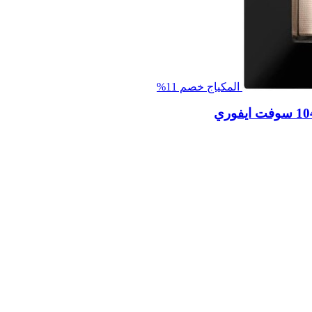
المكياج
خصم 11%