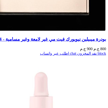
بودرة ميبيلين نيويورك فيت مي غير لامعة وغير مسامية - 104 سوفت ايفوري
800
ج.م
900 ج.م
block
نفد المخزون
chat
اطلب عبر واتساب