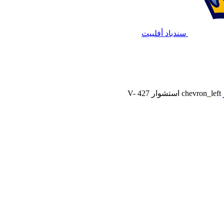
سندباد أفلييت
chevron_left
استشوار V- 427