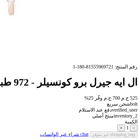
رقم المنتج: 81555969721-180-1
ال ايه جيرل برو كونسيلر - 972 طبيعي
525 ج.م
700 ج.م
وفّر 25%
bolt
شحن سريع
verified_user
دفع عند الاستلام
inventory_2
منتج أصلي
الكمية
1
+
−
chat
شراء عبر الواتساب
shopping_bag
غير متوفر