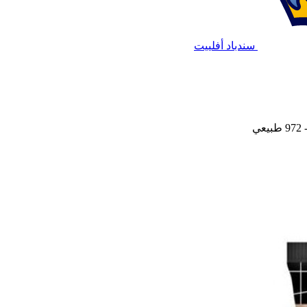
سندباد أفلييت
ي