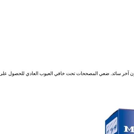
لون آخر سائد. ضعي المصححات تحت خافي العيوب العادي للحصول على بش