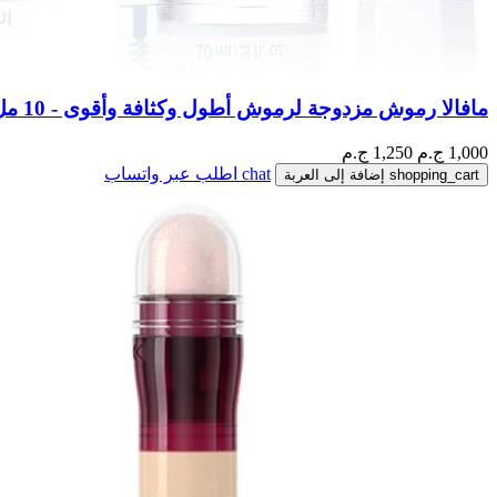
مافالا رموش مزدوجة لرموش أطول وكثافة وأقوى - 10 مل
1,000
ج.م
1,250 ج.م
chat
اطلب عبر واتساب
shopping_cart
إضافة إلى العربة