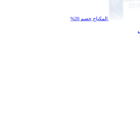
المكياج
خصم 20%