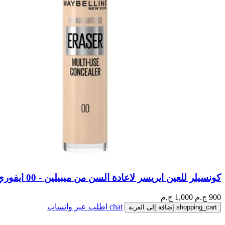
كونسيلر للعين ايريسر لاعادة السن من ميبيلين - 00 ايفوري
900
ج.م
1,000 ج.م
chat
اطلب عبر واتساب
shopping_cart
إضافة إلى العربة