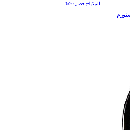
المكياج
خصم 20%