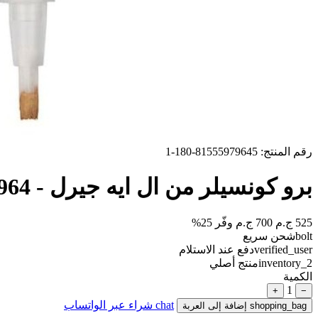
رقم المنتج: 81555979645-180-1
برو كونسيلر من ال ايه جيرل - 964
525 ج.م
700 ج.م
وفّر 25%
bolt
شحن سريع
verified_user
دفع عند الاستلام
inventory_2
منتج أصلي
الكمية
1
+
−
chat
شراء عبر الواتساب
shopping_bag
إضافة إلى العربة