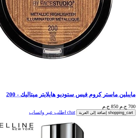
مايبلين ماستر كروم فيس ستوديو هايلايتر ميتاليك - 200
700
ج.م
850 ج.م
chat
اطلب عبر واتساب
shopping_cart
إضافة إلى العربة