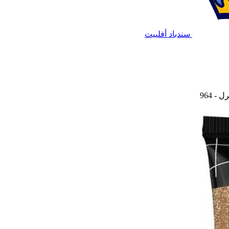
سندباد أفلييت
- 964