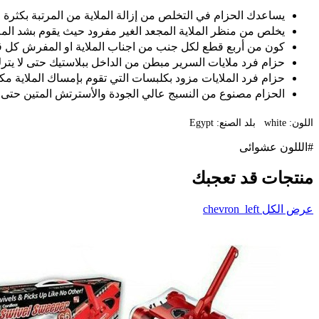
يساعدك الحزام في التخلص من إزالة الملاية من المرتبة بكثرة ح
يخلص من منظر الملاية المجعد الغير مفرود حيث يقوم بشد الملا
كون من أربع قطع لكل جنب من اجناب الملاية او المفرش كل قطعة 3 أذرع حتى تساعد في إمساك الملاية دون تعرضها للتجاع
حزام فرد ملايات السرير مبطن من الداخل ببلاستيك حتى لا يترك 
حزام فرد الملايات مزود بكلبسات التي تقوم بإمساك الملاية مكو
الحزام مصنوع من النسبج عالي الجودة والأسترتش المتين حتى ل
اللون: white بلد الصنع: Egypt
#الللون عشوائى
منتجات قد تعجبك
عرض الكل
chevron_left