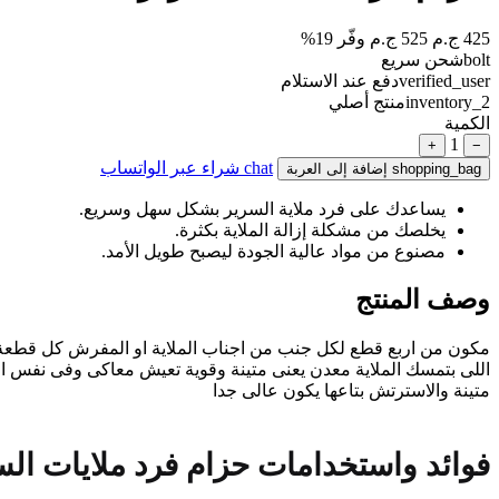
425 ج.م
525 ج.م
وفّر 19%
bolt
شحن سريع
verified_user
دفع عند الاستلام
inventory_2
منتج أصلي
الكمية
1
+
−
chat
شراء عبر الواتساب
shopping_bag
إضافة إلى العربة
يساعدك على فرد ملاية السرير بشكل سهل وسريع.
يخلصك من مشكلة إزالة الملاية بكثرة.
مصنوع من مواد عالية الجودة ليصبح طويل الأمد.
وصف المنتج
اللى بتمسك الملاية معدن يعنى متينة وقوية تعيش معاكى وفى نفس 
متينة والاسترتش بتاعها يكون عالى جدا
فوائد واستخدامات حزام فرد ملايات السرير heet Grippers