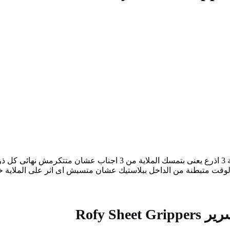
مكون من اربع قطع لكل جنب من اجناب الملاية او المفرش كل قطعة 3 اذ
الوقت متبطنة من الداخل ببلاستيك عشان متسبش اى اثر على الملاي
Rofy S