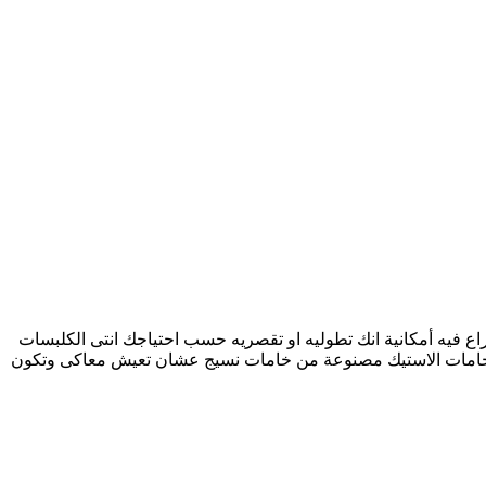
رع يعنى بتمسك الملاية من 3 اجناب عشان متتكرمش نهائى كل ذراع فيه أمكانية انك تطوليه او تقصريه حسب احتياجك انتى الكلبسات
ة خامات الاستيك مصنوعة من خامات نسيج عشان تعيش معاكى وتكون