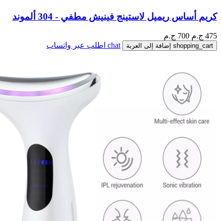
كريم أساس ريميل لاستينج فينيش مطفي - 304 ألموند
475
ج.م
700 ج.م
chat
اطلب عبر واتساب
shopping_cart
إضافة إلى العربة