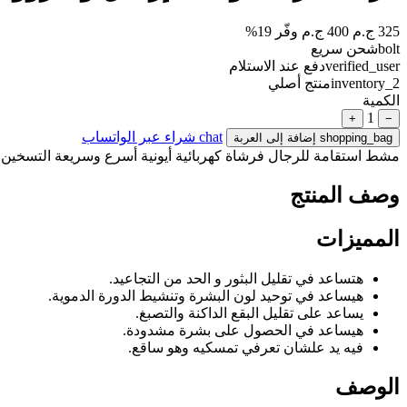
325 ج.م
400 ج.م
وفّر 19%
bolt
شحن سريع
verified_user
دفع عند الاستلام
inventory_2
منتج أصلي
الكمية
1
+
−
chat
شراء عبر الواتساب
shopping_bag
إضافة إلى العربة
مشط استقامة للرجال فرشاة كهربائية أيونية أسرع وسريعة التسخين
وصف المنتج
المميزات
هتساعد في تقليل البثور و الحد من التجاعيد.
هيساعد في توحيد لون البشرة وتنشيط الدورة الدموية.
يساعد على تقليل البقع الداكنة والتصبغ.
هيساعد في الحصول على بشرة مشدودة.
فيه يد علشان تعرفي تمسكيه وهو ساقع.
الوصف