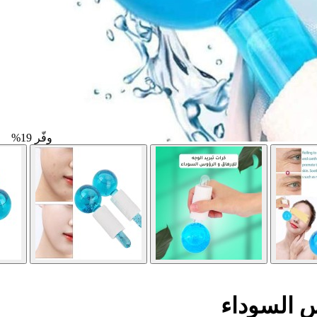
وفّر 19%
س السوداء