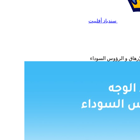
سندباد أفلييت
إرهاق و الرؤوس السوداء