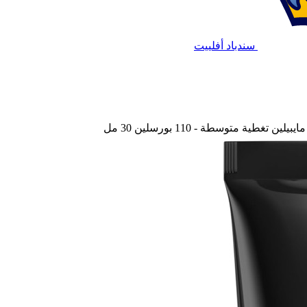
سندباد أفلييت
طية متوسطة - 110 بورسلين 30 مل