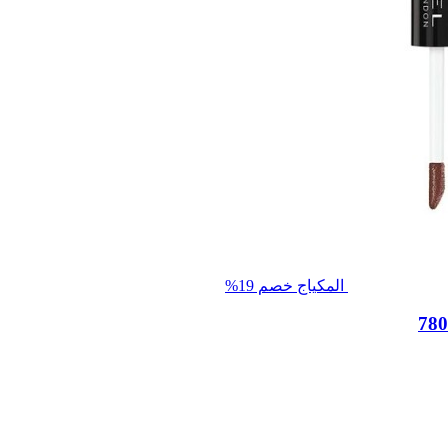
المكياج
خصم 19%