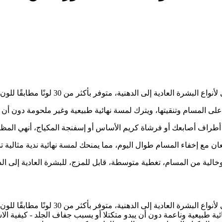
توفر بأكثر من 30 لونًا مطابقًا للون البشرة لتجدي اللون المناسب تمامًا.
ى المسام وتنقيتها، ويترك لمسة نهائية طبيعية وغير ملحومة دون أن ي
راف أصابعك أو فرشاة كريم الأساس أو إسفنجة المكياج، أنهي المظهر 
ن مع إخفاء المسام طوال اليوم، مما يمنحك لمسة نهائية ندية مثالية تدو
كريم أساس سائل غير لامع خفيف الوزن يوفر
ائية طبيعية وناعمة دون أن يبدو متكتلا أو يسبب جفاف الجلد - كيفية