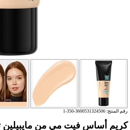
رقم المنتج: 3600531324506-350-1
كريم أساس فيت مي من مايبيلين تغطية متوسطة