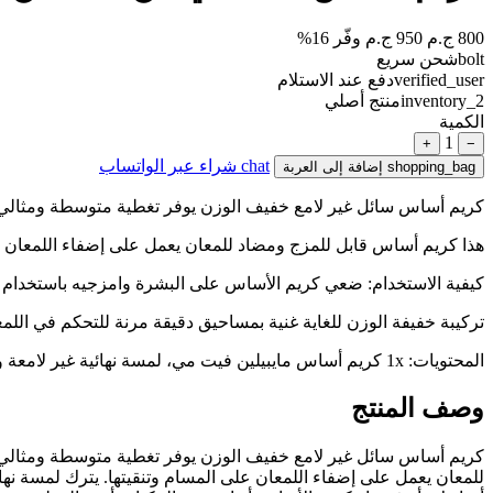
800 ج.م
950 ج.م
وفّر 16%
bolt
شحن سريع
verified_user
دفع عند الاستلام
inventory_2
منتج أصلي
الكمية
1
+
−
chat
شراء عبر الواتساب
shopping_bag
إضافة إلى العربة
كريم أساس سائل غير لامع خفيف الوزن يوفر تغطية متوسطة ومثالي لأنواع البشرة العادية إلى الدهنية، م
هذا كريم أساس قابل للمزج ومضاد للمعان يعمل على إضفاء اللمعان عل
كيفية الاستخدام: ضعي كريم الأساس على البشرة وامزجيه باستخدام أط
تركيبة خفيفة الوزن للغاية غنية بمساحيق دقيقة مرنة للتحكم في اللمعا
المحتويات: 1x كريم أساس مايبيلين فيت مي، لمسة نهائية غير لامعة وخالية من المسام، تغطية متوسطة، قابل للمزج، للبشرة العادية إلى الدهنية، الظل: 110 بورسلين، 30 مل
وصف المنتج
للمعان يعمل على إضفاء اللمعان على المسام وتنقيتها. يترك لمسة نه