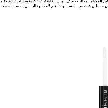
ين المكياج المعتاد - خفيف الوزن للغاية تركيبة غنية بمساحيق دقيقة م