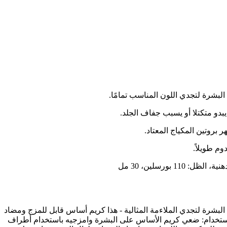
بدو متكتلا أو يسبب جفاف الجلد.
بروتين المكياج المعتاد.
م طويلاً.
 تغطية متوسطة ومثالي لأنواع البشرة العادية إلى الدهنية، متوفر بأكثر من 30 لونًا مطابقًا للون البشرة لتجدي الملاءمة المثالية - هذا كريم أساس قابل للمزج ومضاد
 الاستخدام: ضعي كريم الأساس على البشرة وامزجيه باستخدام أطراف