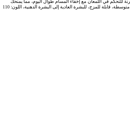
رنة للتحكم في اللمعان مع إخفاء المسام طوال اليوم، مما يمنحك
لمسة نهائية ندية مثالية للبشرة تدوم طويلاً - المحتويات: 1x كريم أساس مايبيلين فيت مي، لمسة نهائية غير لامعة وخالية من المسام، تغطية متوسطة، قابلة للمزج، للبشرة العادية إلى البشرة الدهنية، اللون: 110