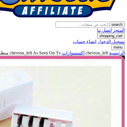
search
المتجر
اتصل بنا
shopping_cart
تسجيل الدخول
إنشاء حساب
menu
الرئيسية
chevron_left
اكسسوارات
As Seen On Tv منظم معجون اسنان و حامل فرش الاسنان والمعجون
chevron_left