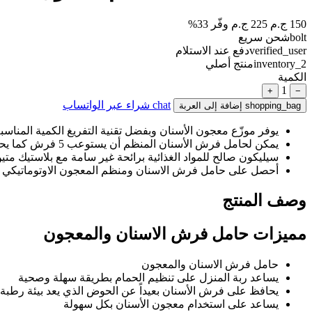
150 ج.م
225 ج.م
وفّر 33%
bolt
شحن سريع
verified_user
دفع عند الاستلام
inventory_2
منتج أصلي
الكمية
1
+
−
chat
شراء عبر الواتساب
shopping_bag
إضافة إلى العربة
يوفر موزّع معجون الأسنان وبفضل تقنية التفريغ الكمية المنا
يمكن لحامل فرش الأسنان المنظم أن يستوعب 5 فرش كما يحمي فرش الأسنان من تلوث الهواء والعفونة.
سيليكون صالح للمواد الغذائية برائحة غير سامة مع بلاستيك م
أحصل على حامل فرش الاسنان ومنظم المعجون الاوتوماتيكي 
وصف المنتج
مميزات حامل فرش الاسنان والمعجون
حامل فرش الاسنان والمعجون
يساعد ربة المنزل على تنظيم الحمام بطريقة سهلة وصحية
يحافظ على فرش الأسنان بعيداً عن الحوض الذي يعد بيئة رطبة م
يساعد على استخدام معجون الأسنان بكل سهولة