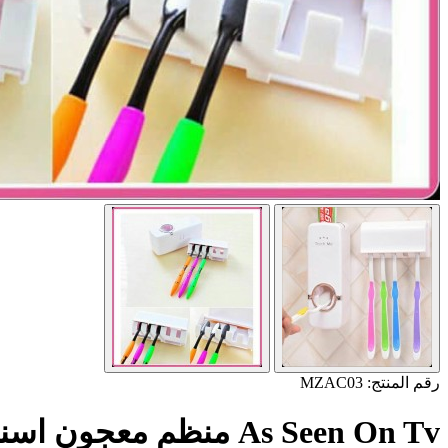
رقم المنتج: MZAC03
As Seen On Tv منظم معجون اسنان و حامل فرش الاسنان والمعجون