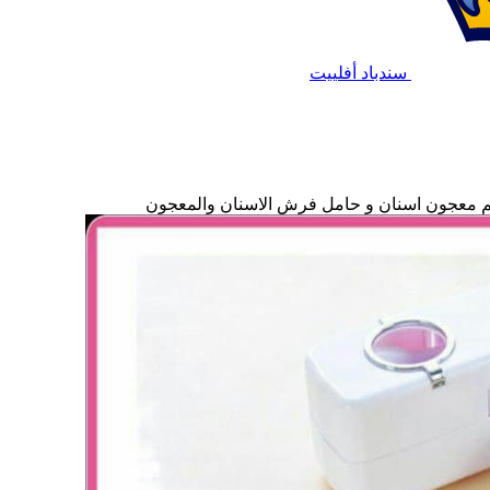
سندباد أفلييت