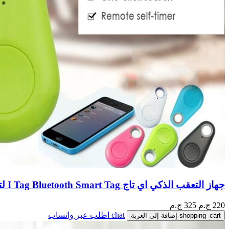
جهاز التعقب الذكي اي تاج I Tag Bluetooth Smart Tag لتحديد المواقع مزود بتقنية البلوتوث جهاز إنذار ضد الضياع / السرقة للصورة الذاتية
220
ج.م
325 ج.م
chat
اطلب عبر واتساب
shopping_cart
إضافة إلى العربة