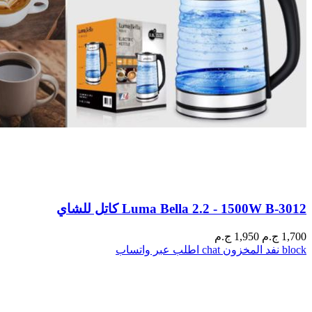
Luma Bella 2.2 - 1500W B-3012 كاتل للشاي
1,700
ج.م
1,950 ج.م
block
نفد المخزون
chat
اطلب عبر واتساب