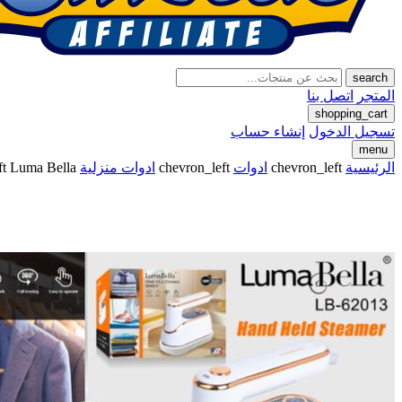
search
المتجر
اتصل بنا
shopping_cart
تسجيل الدخول
إنشاء حساب
menu
الرئيسية
chevron_left
ادوات
chevron_left
ادوات منزلية
Luma Bella مكواة لوما بيلا بالبخار، LB.62013 1300 وات
ft