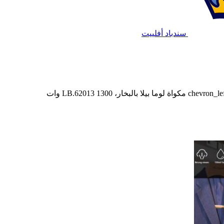
سندباد أفلييت
chevron_le