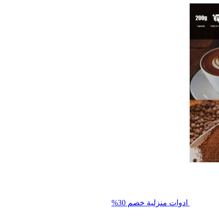
ادوات منزلية
خصم 30%