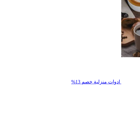
ادوات منزلية
خصم 13%