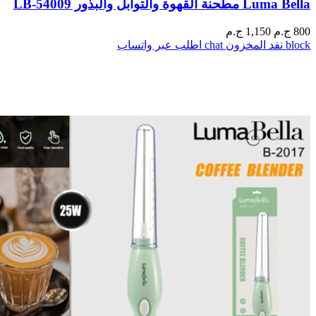
Luma Bella مطحنة القهوة والتوابل والبذور LB-54009
800
ج.م
1,150 ج.م
block
نفد المخزون
chat
اطلب عبر واتساب