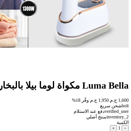
Luma Bella مكواة لوما بيلا بالبخار، LB.62013 1300 وات
1,600 ج.م
1,950 ج.م
وفّر 18%
bolt
شحن سريع
verified_user
دفع عند الاستلام
inventory_2
منتج أصلي
الكمية
1
+
−