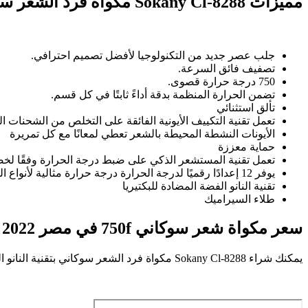
مميزات Sokany Cl-8288 مكواة فرد الشعر سوكاني بتقنية النانو المضادة للبكتيريا 750فهرنهايت
جلب عصر جديد من التكنولوجيا لأفضل تصميم احترافي.
تصفيف فائق السرعة.
750 درجة حرارة قصوى.
تضمن الحرارة المنظمة بدقة أداءً ثابتًا في كل قسم.
تألق استثنائي
تعمل تقنية التكييف الأيونية الفائقة على التخلص من الشحنات ا
الأيونات النشطة المحيطة بالشعر تعطي لمعانًا مع كل تمريرة
حماية معززة
تعمل تقنية المستشعر الذكي على ضبط درجة الحرارة وفقًا لخصا
يوفر 12 إعدادًا رقميًا لدرجة الحرارة درجة حرارة مثالية لأنواع الشعر المختلفة.
تقنية النانو الفضة المضادة للبكتيريا
طلاء السيراميك
سعر مكواة شعر سوكاني 750f في مصر 2022
يمكنك شراء Sokany Cl-8288 مكواة فرد الشعر سوكاني بتقنية النانو المضادة للبكتيريا 750فهرنهايت بسعر 375جنيه فقط.