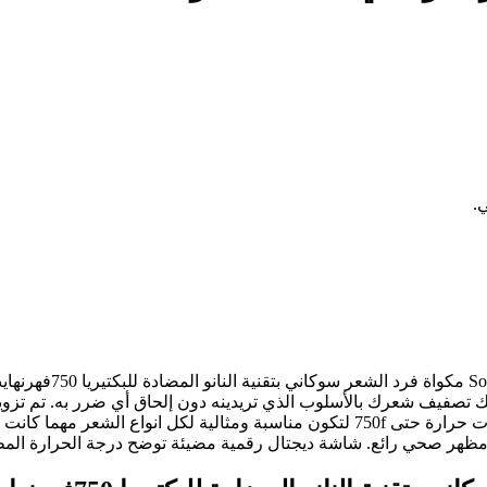
.
احصلي على مظهر الشع
يك تصفيف شعرك بالأسلوب الذي تريدينه دون إلحاق أي ضرر به. تم تزويد 
الشعر إلى حد كبير. سيكون بإمكانك العمل على تصفيف شعرك بدرجات حرارة حتى 750f لتكون
ومظهر صحي رائع. شاشة ديجتال رقمية مضيئة توضح درجة الحرارة المط