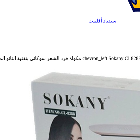
سندباد أفلييت
Sokany Cl-8 مكواة فرد الشعر سوكاني بتقنية النانو المضادة للبكتيريا 750فهرنهايت
chevron_left