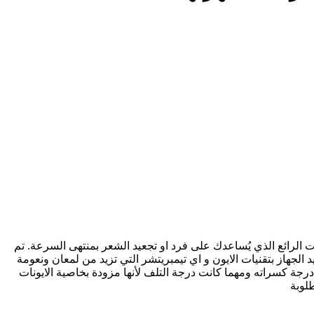
ر الذي تُفضلينه بكل سهولة مع Sokany Cl-8288 مكواة فرد الشعر سوكاني بتقنية النانو المضادة للبكتيريا 750فهرنهايت الرائع الذي يُساعدك على فرد او تجعيد الشعر بمنتهى السرعة. تم
الجهاز بتقنيات الايون و اي تيمبريتشر التي تزيد من لمعان ونعومة
 مناسبة ومثالية لكل انواع الشعر مهما كانت درجة كسراته ومهما كانت درجة التلف لأنها مزودة بخاصية الايونات
لوبة