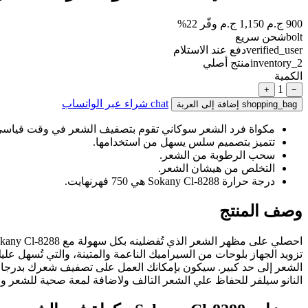
900 ج.م
1,150 ج.م
وفّر 22%
bolt
شحن سريع
verified_user
دفع عند الاستلام
inventory_2
منتج أصلي
الكمية
1
+
−
chat
شراء عبر الواتساب
shopping_bag
إضافة إلى العربة
مكواة فرد الشعر سوكاني تقوم بتصفيف الشعر في وقت قياسي
تتميز بتصميم سلس يسهل من استخدامها.
سحب الرطوبة من الشعر.
التخلص من هيشان الشعر.
درجة حرارة Sokany Cl-8288 هي 750 فهرنهايت.
وصف المنتج
تزويد الجهاز بلوحات من السيراميك الناعمة والمتينة، والتي تُسهل عل
النانو سيلفر للحفاظ علي الشعر التالف ولاضافة لمعة صحية للشعر 