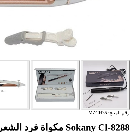
رقم المنتج: MZCH35
Sokany Cl-8288 مكواة فرد الشعر سوكاني بتقنية النانو المضادة للبكتيريا 750فهرنهايت